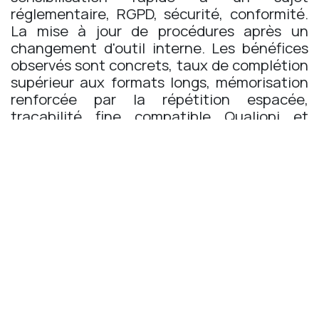
réglementaire, RGPD, sécurité, conformité.
La mise à jour de procédures après un
changement d'outil interne. Les bénéfices
observés sont concrets, taux de complétion
supérieur aux formats longs, mémorisation
renforcée par la répétition espacée,
traçabilité fine compatible Qualiopi et
OPCO.
Attention toutefois. Le microlearning ne se
substitue pas aux formats longs sur les
compétences complexes et les parcours
certifiants. Il les complète. Sa qualité repose
sur une ingénierie pédagogique sérieuse,
pas sur la simple découpe d'un cours
existant. Source à consulter, Centre Inffo et
l'article L6313-1 du Code du travail.