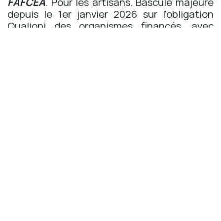
FAFCEA
. Pour les artisans. Bascule majeure
depuis le 1er janvier 2026 sur l'obligation
Qualiopi des organismes financés, avec
couperet définitif au 1er juillet 2026.
Ce segment TNS reste paradoxalement le
moins ciblé par les organismes de formation.
La communication AGEFICE reste
technique, les organismes mettent en avant
leurs catalogues plutôt que les leviers
financiers, et le dirigeant TNS lambda
découvre ses droits trop tard. Pour un
organisme structuré et certifié Qualiopi,
c'est une opportunité commerciale claire.
Focus La Réunion. Spécificités locales
Le marché réunionnais de la formation
présente plusieurs particularités à intégrer
dans toute stratégie d'investissement en