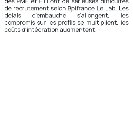
des PME et ETI ont de sérieuses difficultés
de recrutement selon Bpifrance Le Lab. Les
délais d'embauche s'allongent, les
compromis sur les profils se multiplient, les
coûts d'intégration augmentent.
Une politique formation est devenue un
argument de marque-employeur central.
Les entreprises qui forment attirent et
fidélisent. Les autres recrutent moins,
paient plus, perdent leurs talents plus vite.
Risque de perte de compétitivité
commerciale
Le marché des clients TPE-PME,
particulièrement à La Réunion, est de plus
en plus exigeant sur la qualité des
prestations et la rapidité d'exécution. Les
entreprises qui n'investissent pas dans la
montée en compétences de leurs équipes